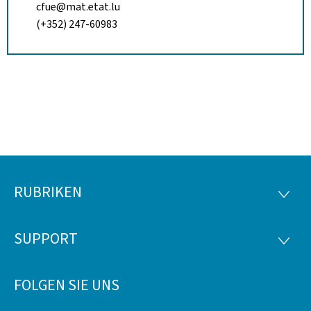
cfue@mat.etat.lu
(+352) 247-60983
RUBRIKEN
Footer
RUBRI
SUPPORT
SUPP
FOLGEN SIE UNS