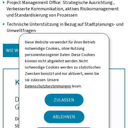
Project Management Oﬃce: Strategische Ausrichtung ,
Verbesserte Kommunikation, aktives Risikomanagement
und Standardisierung von Prozessen
Technische Unterstützung in Bezug auf Stadtplanungs- und
Umweltfragen
Diese Website verwendet für ihren Betrieb
notwendige Cookies, ohne Nutzung
WIE WIR ARBEITEN
personenbezogener Daten. Diese Cookies
können nicht abgelehnt werden. Nicht
notwendige Cookies werden zu statistischen
Zwecken benutzt und nur aktiviert, wenn Sie
Kontakt
sie zulassen. Unsere
Datenschutzbestimmungen
lesen.
Direkt zum Termin mit
ZULASSEN
Guichet.lu
ABLEHNEN
Direkt
einen Termin vereinbaren
Standardangaben und ggf. Dokumente zum