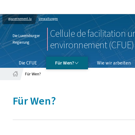
gouvernement.lu
Verwaltungen
Cellule de facilitation 
Die Luxemburger
environnement (CFUE)
Regierung
FÜR WEN?
Die CFUE
Für Wen?
Wie wir arbeiten
Für Wen?
Startseite
Für Wen?