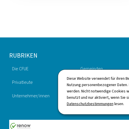
Footer
RUBRIKEN
Die CFUE
Gemeinden
Diese Website verwendet für ihren B
Privatleute
Staatliche Akteure
Nutzung personenbezogener Daten. D
werden. Nicht notwendige Cookies w
Unternehmer/innen
Wie wir arbeiten
benutzt und nur aktiviert, wenn Sie s
Datenschutzbestimmungen
lesen.