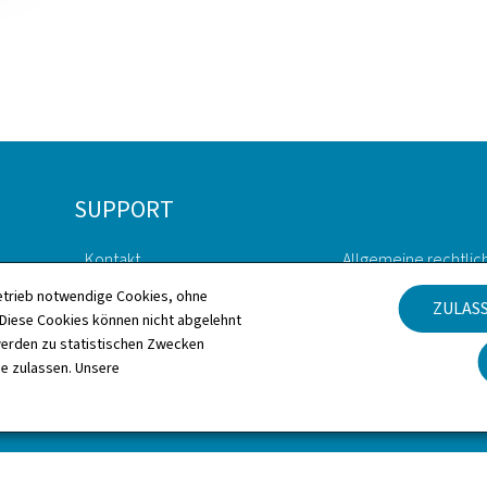
SUPPORT
Kontakt
Allgemeine rechtlic
etrieb notwendige Cookies, ohne
ZULAS
Sitemap
Barrierefreiheit
iese Cookies können nicht abgelehnt
erden zu statistischen Zwecken
Informationen zur Webseite
Verwaltung der Coo
ie zulassen. Unsere