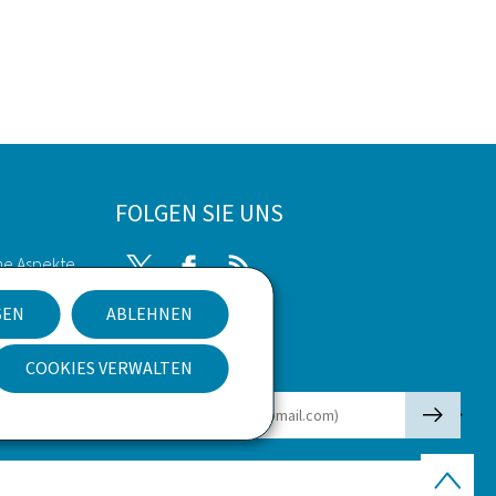
FOLGEN SIE UNS
he Aspekte
Twitter
Facebook
RSS
SEN
ABLEHNEN
kies
COOKIES VERWALTEN
Newsletter
🡒
E-Mail
Seitenan