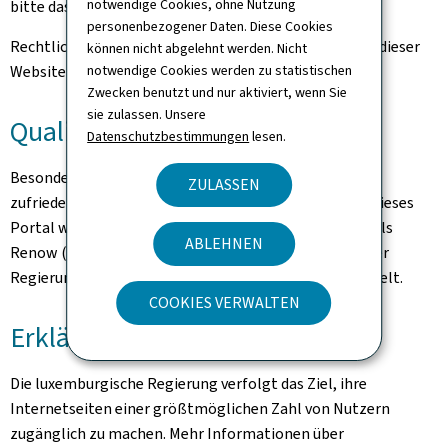
notwendige Cookies, ohne Nutzung
bitte das
Kontaktformular.
personenbezogener Daten. Diese Cookies
Rechtliche Hinweise und Informationen zum Hosting dieser
können nicht abgelehnt werden. Nicht
Website finden Sie auf der Seite
notwendige Cookies werden zu statistischen
rechtliche Aspekte
.
Zwecken benutzt und nur aktiviert, wenn Sie
sie zulassen. Unsere
Qualität
Datenschutzbestimmungen
lesen.
Besonderes Augenmerk galt der Gewährleistung eines
ZULASSEN
zufriedenstellenden Qualitäts- und Zugangsniveaus. Dieses
Portal wird nach den Empfehlungen des Bezugsmodells
ABLEHNEN
Renow (Bezugsmodell der Websites-Normalisation der
Regierung des Großherzogtums Luxemburgs) entwickelt.
COOKIES VERWALTEN
Erklärung zur Barrierefreiheit
Die luxemburgische Regierung verfolgt das Ziel, ihre
Internetseiten einer größtmöglichen Zahl von Nutzern
zugänglich zu machen. Mehr Informationen über