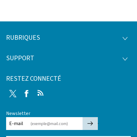
RUBRIQUES
Pied
RUBRI
de
SUPPORT
SUPP
page
RESTEZ CONNECTÉ
Twitter
Facebook
RSS
Newsletter
🡒
E-mail