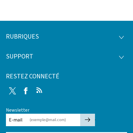
RUBRIQUES
Pied
RUBRI
de
SUPPORT
SUPP
page
RESTEZ CONNECTÉ
Twitter
Facebook
RSS
Newsletter
🡒
E-mail