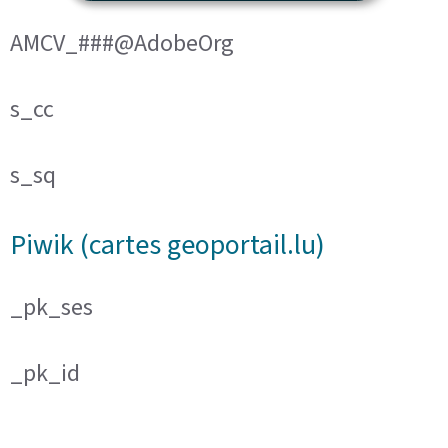
AMCV_###@AdobeOrg
s_cc
s_sq
Piwik (cartes geoportail.lu)
_pk_ses
_pk_id