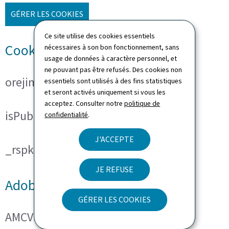
GÉRER LES COOKIES
Ce site utilise des cookies essentiels
Cookies techniques
nécessaires à son bon fonctionnement, sans
usage de données à caractère personnel, et
ne pouvant pas être refusés. Des cookies non
orejime
essentiels sont utilisés à des fins statistiques
et seront activés uniquement si vous les
acceptez. Consulter notre
politique de
isPublicWebsite
confidentialité
.
J'ACCEPTE
_rspkrLoadCore (ReadSpeaker)
JE REFUSE
Adobe Analytics
GÉRER LES COOKIES
AMCVS_###@AdobeOrg