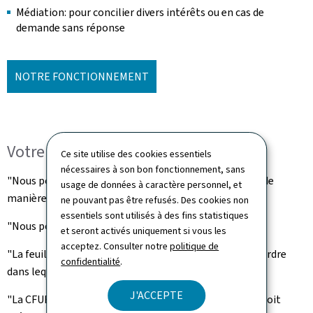
Médiation: pour concilier divers intérêts ou en cas de
demande sans réponse
NOTRE FONCTIONNEMENT
Votre avantage
Ce site utilise des cookies essentiels
nécessaires à son bon fonctionnement, sans
"Nous pouvons désormais gérer les exigences légales de
usage de données à caractère personnel, et
manière beaucoup plus efficace."
ne pouvant pas être refusés. Des cookies non
essentiels sont utilisés à des fins statistiques
"Nous pouvons évaluer les risques."
et seront activés uniquement si vous les
acceptez. Consulter notre
politique de
"La feuille de route indique les différentes tâches et l'ordre
confidentialité
.
dans lequel les initier."
J'ACCEPTE
"La CFUE nous aide lorsqu'il y a des difficultés à un endroit