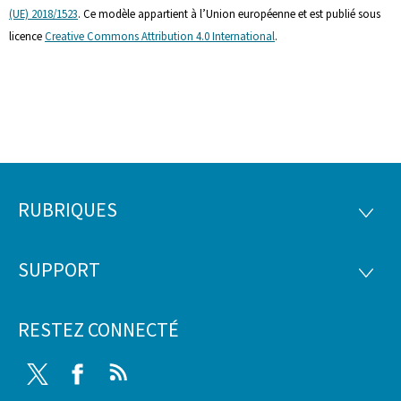
(UE) 2018/1523
. Ce modèle appartient à l’Union européenne et est publié sous
licence
Creative Commons Attribution 4.0 International
.
RUBRIQUES
Pied
RUBRI
de
SUPPORT
SUPP
page
RESTEZ CONNECTÉ
Twitter
Facebook
RSS