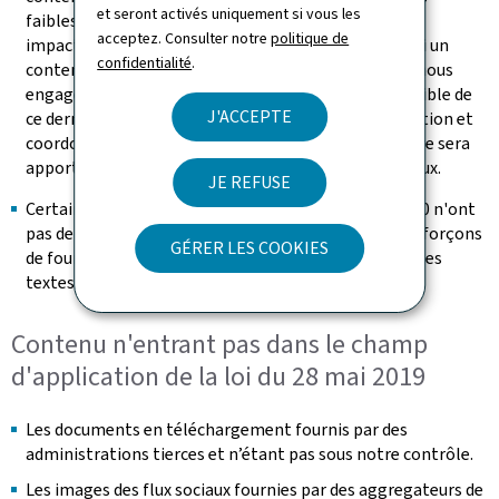
et seront activés uniquement si vous les
faiblesses de structuration, les non-conformités les
acceptez. Consulter notre
politique de
impactant ne bloquent pas l’accès à l’information. Si un
confidentialité
.
contenu s’avérait malgré tout non accessible, nous nous
engageons à fournir sur demande une version accessible de
J'ACCEPTE
ce dernier (se référer à la section « Retour d'information et
coordonnées de contact »). Une attention particulière sera
apportée à la rédaction des futurs contenus éditoriaux.
JE REFUSE
Certaines vidéos publiées après le 23 septembre 2020 n'ont
pas de transcription textuelle adaptée. Nous nous efforçons
GÉRER LES COOKIES
de fournir les messages transmis dans la vidéo dans les
textes environnants
Contenu n'entrant pas dans le champ
d'application de la loi du 28 mai 2019
Les documents en téléchargement fournis par des
administrations tierces et n’étant pas sous notre contrôle.
Les images des flux sociaux fournies par des aggregateurs de