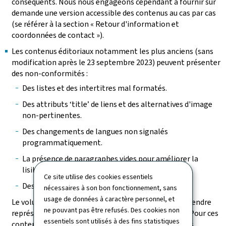
conséquents. Nous nous engageons cependant à fournir sur
demande une version accessible des contenus au cas par cas
(se référer à la section « Retour d'information et
coordonnées de contact »).
Les contenus éditoriaux notamment les plus anciens (sans
modification après le 23 septembre 2023) peuvent présenter
des non-conformités :
Des listes et des intertitres mal formatés.
Des attributs ‘title’ de liens et des alternatives d'image
non-pertinentes.
Des changements de langues non signalés
programmatiquement.
La présence de paragraphes vides pour améliorer la
lisibilité.
Ce site utilise des cookies essentiels
Des tableaux incorrectement structurés.
nécessaires à son bon fonctionnement, sans
usage de données à caractère personnel, et
Le volume des pages à vérifier et des contenus à reprendre
ne pouvant pas être refusés. Des cookies non
représente une charge de travail trop conséquente. Pour ces
essentiels sont utilisés à des fins statistiques
contenus, il a été vérifié que, bien que présentant des