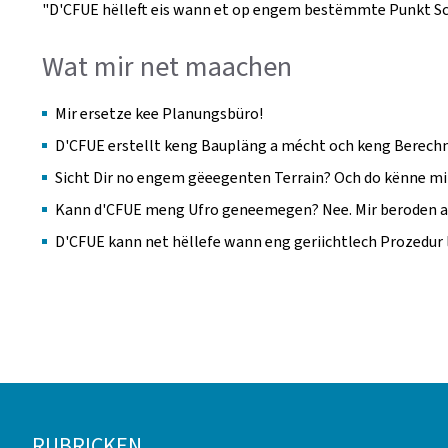
"D'CFUE hëlleft eis wann et op engem bestëmmte Punkt Sc
Wat mir net maachen
Mir ersetze kee Planungsbüro!
D'CFUE erstellt keng Baupläng a mécht och keng Berech
Sicht Dir no engem gëeegenten Terrain? Och do kënne mir
Kann d'CFUE meng Ufro geneemegen? Nee. Mir beroden a
D'CFUE kann net hëllefe wann eng geriichtlech Prozedur l
Fousszeil
RUBRICKEN