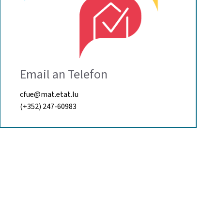
Email an Telefon
cfue@mat.etat.lu
(+352) 247-60983