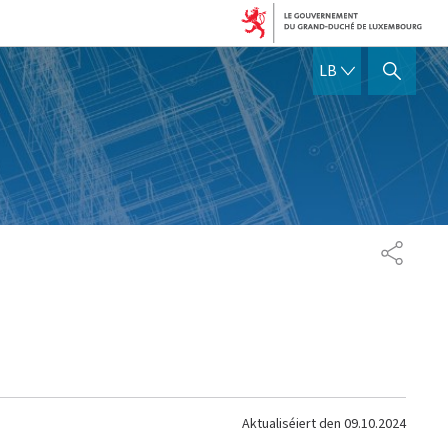
LËTZEBUERGE
LB
SHOW HIDE SEARCH
SHARE
Aktualiséiert den
09.10.2024