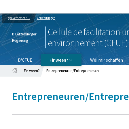
gouvernement.lu
Verwaltungen
Cellule de facilitation 
D’Lëtzebuerger
environnement (CFUE)
Regierung
FIR WEEN?
D'CFUE
Fir ween?
Wéi mir schaffen
Fir ween?
Entrepreneuren/Entreprenesch
Startsäit
Entrepreneuren/Entrepr