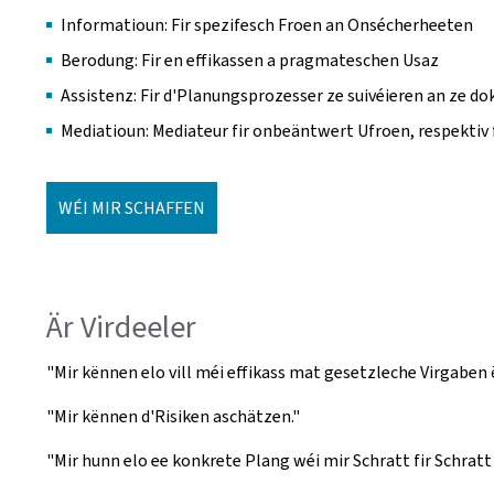
Informatioun: Fir spezifesch Froen an Onsécherheeten
Berodung: Fir en effikassen a pragmateschen Usaz
Assistenz: Fir d'Planungsprozesser ze suivéieren an ze 
Mediatioun: Mediateur fir onbeäntwert Ufroen, respektiv
WÉI MIR SCHAFFEN
Är Virdeeler
"Mir kënnen elo vill méi effikass mat gesetzleche Virgaben
"Mir kënnen d'Risiken aschätzen."
"Mir hunn elo ee konkrete Plang wéi mir Schratt fir Schratt 