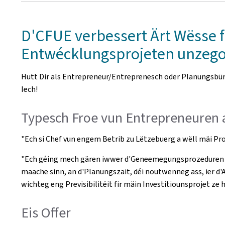
D'CFUE verbessert Ärt Wësse fi
Entwécklungsprojeten unzego
Hutt Dir als Entrepreneur/Entreprenesch oder Planungsbüro
Iech!
Typesch Froe vun Entrepreneuren
"Ech si Chef vun engem Betrib zu Lëtzebuerg a wëll mäi Pro
"Ech géing mech gären iwwer d'Geneemegungsprozeduren info
maache sinn, an d'Planungszäit, déi noutwenneg ass, ier d'
wichteg eng Previsibilitéit fir mäin Investitiounsprojet ze 
Eis Offer