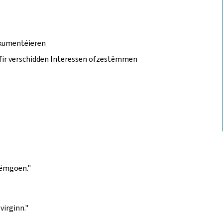
dokumentéieren
 fir verschidden Interessen ofzestëmmen
 ëmgoen."
virginn."