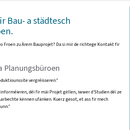
r Bau- a städtesch
en.
 Froen zu Ärem Bauprojet? Da si mir de richtege Kontakt fir
 a Planungsbüroen
duktiounssite vergréisseren."
rméieren, déi fir mäi Projet gëllen, iwwer d'Studien déi ze
Aarbechte kënnen ufänken. Kuerz gesot, et ass fir mech
hunn."