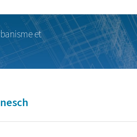
Bei den Haaptmenü goen
Bei den Inhalt goen
urbanisme et
enesch