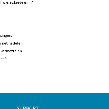
hwieregkeete ginn."
nungen.
 net hëllefen.
 vermëttelen.
eeft.
SUPPORT