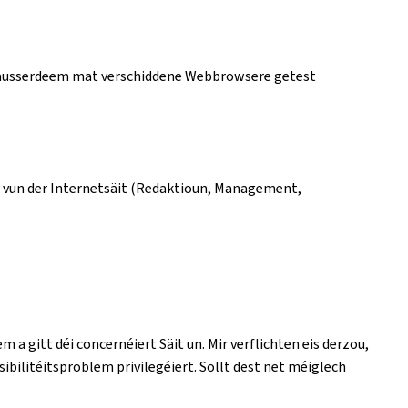
t ausserdeem mat verschiddene Webbrowsere getest
n vun der Internetsäit (Redaktioun, Management,
em a gitt déi concernéiert Säit un. Mir verflichten eis derzou,
bilitéitsproblem privilegéiert. Sollt dëst net méiglech