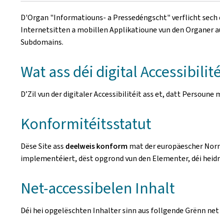
D'Organ
"Informatiouns- a Pressedéngscht"
verflicht sech
Internetsitten a mobillen Applikatioune vun den Organer au
Subdomains.
Wat ass déi digital Accessibilité
D’Zil vun der digitaler Accessibilitéit ass et, datt Perso
Konformitéitsstatut
Dëse Site ass
deelweis konform
mat der europäescher No
implementéiert, dëst opgrond vun den Elementer, déi heidr
Net-accessibelen Inhalt
Déi hei opgelëschten Inhalter sinn aus follgende Grënn net 