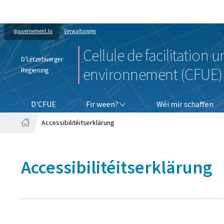
gouvernement.lu
Verwaltungen
Cellule de facilitation 
D’Lëtzebuerger
environnement (CFUE)
Regierung
FIR WEEN?
D'CFUE
Fir ween?
Wéi mir schaffen
Accessibilitéitserklärung
Startsäit
Accessibilitéitserklärung