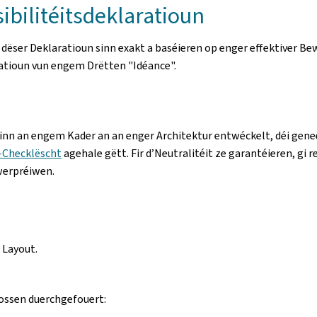
ibilitéitsdeklaratioun
 dëser Deklaratioun sinn exakt a baséieren op enger effektiver 
uatioun vun engem Drëtten "Idéance".
ginn an engem Kader an an enger Architektur entwéckelt, déi gene
-Checklëscht
agehale gëtt. Fir d’Neutralitéit ze garantéieren, gi r
werpréiwen.
 Layout.
oossen duerchgefouert: