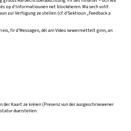
eng grouss Aarbechtsbelaaschtung. Fir dës Inhalter ‒ och wa
ès op d'Informatiounen net blockéieren. Wa sech sollt
vun zur Verfügung ze stellen (cf. d'Sektioun „Feedback a
 eis, fir d'Messagen, déi am Video iwwermëttelt ginn, an
vun der Kaart ze kréien (Presenz vun der ausgeschriwwener
astatur duerstellen.