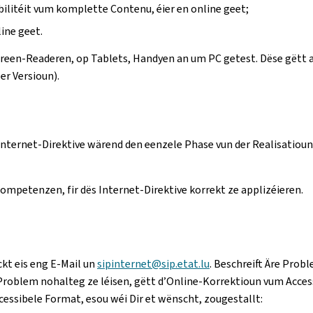
bilitéit vum komplette Contenu, éier en online geet;
line geet.
Screen-Readeren, op Tablets, Handyen an um PC getest. Dëse gët
er Versioun).
nternet-Direktive wärend den eenzele Phase vun der Realisatiou
mpetenzen, fir dës Internet-Direktive korrekt ze applizéieren.
ckt eis eng E-Mail un
sipinternet@sip.etat.lu
. Beschreift Äre Probl
roblem nohalteg ze léisen, gëtt d’Online-Korrektioun vum Accessi
essibele Format, esou wéi Dir et wënscht, zougestallt: