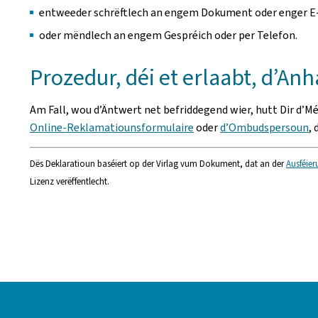
entweeder schrëftlech an engem Dokument oder enger E
oder mëndlech an engem Gespréich oder per Telefon.
Prozedur, déi et erlaabt, d’A
Am Fall, wou d’Äntwert net befriddegend wier, hutt Dir d’M
Online-Reklamatiounsformulaire
oder
d’Ombudspersoun
,
Dës Deklaratioun baséiert op der Virlag vum Dokument, dat an der
Ausféier
Lizenz verëffentlecht.