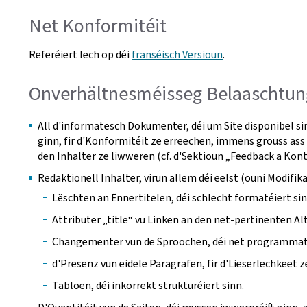
Net Konformitéit
Referéiert Iech op déi
franséisch Versioun
.
Onverhältnesméisseg Belaaschtun
All d'informatesch Dokumenter, déi um Site disponibel si
ginn, fir d'Konformitéit ze erreechen, immens grouss ass 
den Inhalter ze liwweren (cf. d'Sektioun „Feedback a Kon
Redaktionell Inhalter, virun allem déi eelst (ouni Modi
Lëschten an Ënnertitelen, déi schlecht formatéiert sin
Attributer „title“ vu Linken an den net-pertinenten Alt
Changementer vun de Sproochen, déi net programmates
d'Presenz vun eidele Paragrafen, fir d'Lieserlechkeet z
Tabloen, déi inkorrekt strukturéiert sinn.