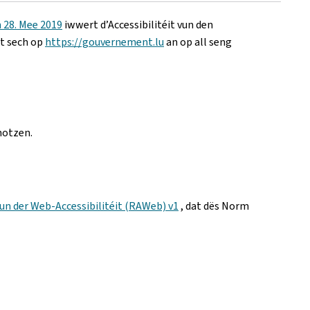
 28. Mee 2019
iwwert d’Accessibilitéit vun den
tt sech op
https://gouvernement.lu
an op all seng
notzen.
un der Web-Accessibilitéit (RAWeb) v1
, dat dës Norm