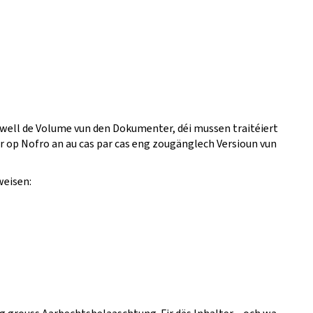
 well de Volume vun den Dokumenter, déi mussen traitéiert
fir op Nofro an au cas par cas eng zougänglech Versioun vun
weisen: