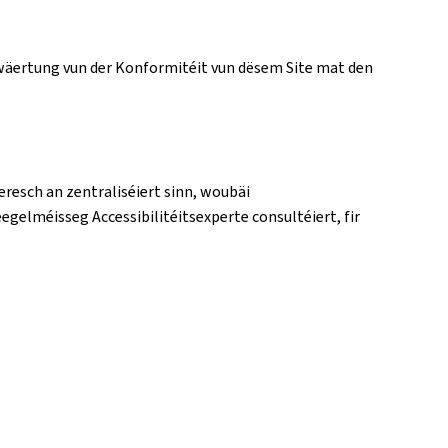
Bewäertung vun der Konformitéit vun dësem Site mat den
eresch an zentraliséiert sinn, woubäi
eegelméisseg Accessibilitéitsexperte consultéiert, fir