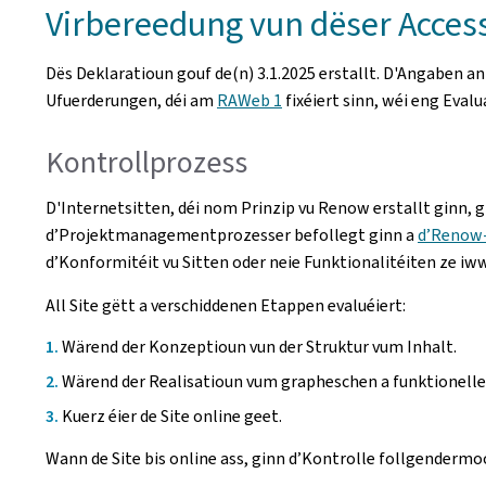
Virbereedung vun dëser Access
Dës Deklaratioun gouf de(n)
3.1.2025
erstallt. D'Angaben an
Ufuerderungen, déi am
RAWeb 1
fixéiert sinn, wéi eng Eval
Kontrollprozess
D'Internetsitten, déi nom Prinzip vu Renow erstallt ginn, 
d’Projektmanagementprozesser befollegt ginn a
d’Renow
d’Konformitéit vu Sitten oder neie Funktionalitéiten ze iw
All Site gëtt a verschiddenen Etappen evaluéiert:
Wärend der Konzeptioun vun der Struktur vum Inhalt.
Wärend der Realisatioun vum grapheschen a funktionelle
Kuerz éier de Site online geet.
Wann de Site bis online ass, ginn d’Kontrolle follgenderm