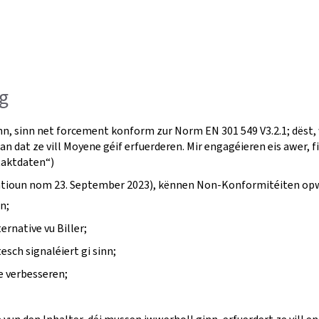
g
nn, sinn net forcement konform zur Norm EN 301 549 V3.2.1; dëst,
an dat ze vill Moyene géif erfuerderen. Mir engagéieren eis awer, 
taktdaten“)
fikatioun nom 23. September 2023), kënnen Non-Konformitéiten op
n;
ernative vu Biller;
ch signaléiert gi sinn;
e verbesseren;