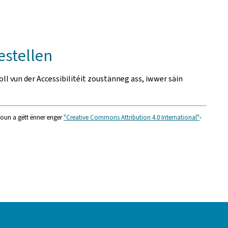
estellen
roll vun der Accessibilitéit zoustänneg ass, iwwer säin
nioun a gëtt ënner enger
"Creative Commons Attribution 4.0 International"
-