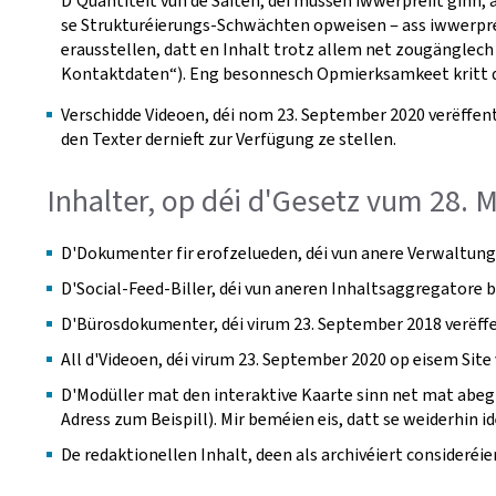
D'Quantitéit vun de Säiten, déi mussen iwwerpréift ginn, 
se Strukturéierungs-Schwächten opweisen ‒ ass iwwerpréi
erausstellen, datt en Inhalt trotz allem net zougänglech 
Kontaktdaten“). Eng besonnesch Opmierksamkeet kritt d'
Verschidde Videoen, déi nom 23. September 2020 verëffent
den Texter dernieft zur Verfügung ze stellen.
Inhalter, op déi d'Gesetz vum 28. 
D'Dokumenter fir erofzelueden, déi vun anere Verwaltunge
D'Social-Feed-Biller, déi vun aneren Inhaltsaggregatore b
D'Bürosdokumenter, déi virum 23. September 2018 verëffen
All d'Videoen, déi virum 23. September 2020 op eisem Site 
D'Modüller mat den interaktive Kaarte sinn net mat abegr
Adress zum Beispill). Mir beméien eis, datt se weiderhin i
De redaktionellen Inhalt, deen als archivéiert consideréi