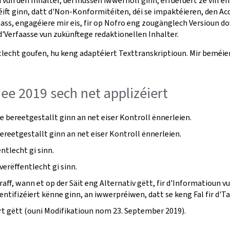
a vun den Inhalter, déi mussen iwwerholl ginn, erfuerdert ze vill 
ft ginn, datt d'Non-Konformitéiten, déi se impaktéieren, den Acc
ass, engagéiere mir eis, fir op Nofro eng zougänglech Versioun do
Verfaasse vun zukünftege redaktionellen Inhalter.
lecht goufen, hu keng adaptéiert Texttranskriptioun. Mir beméien
Mee 2019 sech net applizéiert
 bereetgestallt ginn an net eiser Kontroll ënnerleien.
ereetgestallt ginn an net eiser Kontroll ënnerleien.
tlecht gi sinn.
verëffentlecht gi sinn.
aff, wann et op der Säit eng Alternativ gëtt, fir d'Informatioun 
dentifizéiert kënne ginn, an iwwerpréiwen, datt se keng Fal fir d'T
ert gëtt (ouni Modifikatioun nom 23. September 2019).