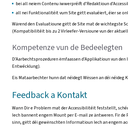
bei all neiem Contenu iwwerpréift d’Redaktioun d’Accessi
all nei Funktionalitéit vum Site gëtt evaluéiert, éier se on
Wärend den Evaluatioune gëtt de Site mat de wichtegste 
(Kompatibilitéit bis zu 2 Virleefer-Versioune vun der aktuell
Kompetenze vun de Bedeelegten
D’Aarbechtsprozeduren ëmfaassen d’Applikatioun vun den I
Entwécklung).
Eis Mataarbechter hunn dat néidegt Wëssen an déi néideg Ko
Feedback a Kontakt
Wann Dir e Problem mat der Accessibilitéit feststellt, sché
Iech bannent engem Mount per E-mail ze äntweren. Fir de P
sinn, gëtt déi gewënschten Informatioun Iech an engem acc