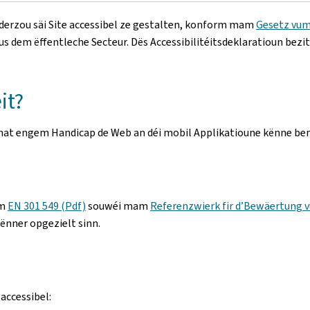
 derzou säi Site accessibel ze gestalten, konform mam
Gesetz vum
s dem ëffentleche Secteur. Dës Accessibilitéitsdeklaratioun bezi
it?
une mat engem Handicap de Web an déi mobil Applikatioune kënne be
rm
EN 301 549 (Pdf)
souwéi mam
Referenzwierk fir d’Bewäertung v
ënner opgezielt sinn.
accessibel: