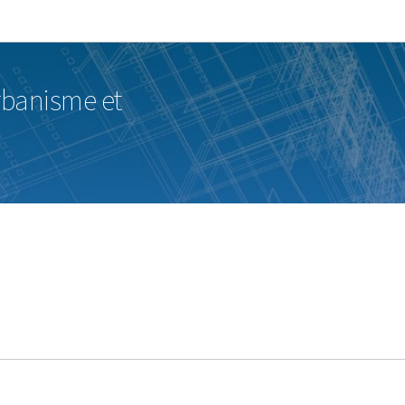
Bei den Haaptmenü goen
Bei den Inhalt goen
urbanisme et