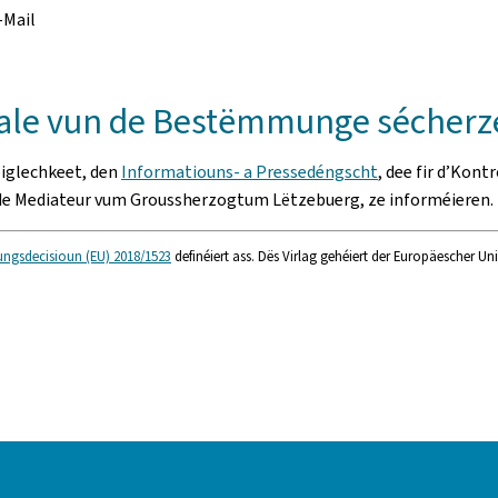
-Mail
nhale vun de Bestëmmunge sécherz
éiglechkeet, den
Informatiouns- a Pressedéngscht
, dee fir d’Kont
 de Mediateur vum Groussherzogtum Lëtzebuerg, ze informéieren.
ungsdecisioun (EU) 2018/1523
definéiert ass. Dës Virlag gehéiert der Europäescher U