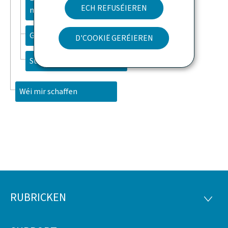
ECH REFUSÉIEREN
nesch
Gemengen
D'COOKIË GERÉIEREN
Staatlech Acteuren
Wéi mir schaffen
RUBRICKEN
Fousszeil
RUBRI