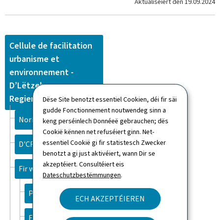
Aktualiséiert den
19.09.2024
Cellule de facilitation
urbanisme et
environnement -
D’Lëtzebuerger
Regierung
Dëse Site benotzt essentiel Cookien, déi fir säi
gudde Fonctionnement noutwendeg sinn a
Noriichten
keng perséinlech Donnéeë gebrauchen; dës
Cookië kënnen net refuséiert ginn. Net-
essentiel Cookië gi fir statistesch Zwecker
D'CFUE
benotzt a gi just aktivéiert, wann Dir se
akzeptéiert. Consultéiert eis
Fir ween?
Dateschutzbestëmmungen
.
Privatleit
ECH AKZEPTÉIEREN
Entrepreneuren/Entrepre